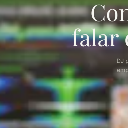
Con
falar
DJ p
emp