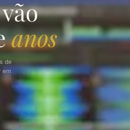
 vão
te
anos
as de
r em