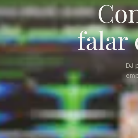
Con
falar
DJ p
emp