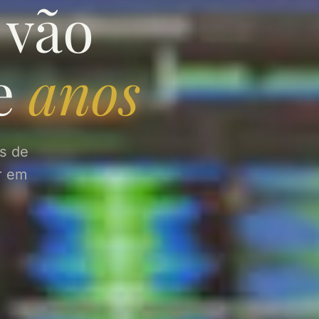
 vão
te
anos
as de
r em