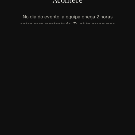
No dia do evento, a equipa chega 2 horas
antes para montar tudo. Tu só te preocupas
em estar presente. Som, luz, animação e
timings tratados por nós.
Extras que fazem a
diferença
Acrescenta o que quiseres ao pacote principal
— ou contrata só os extras.
MAIS PROCURADO