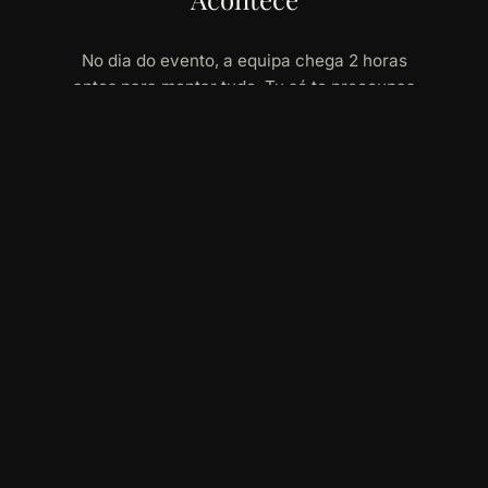
No dia do evento, a equipa chega 2 horas
antes para montar tudo. Tu só te preocupas
em estar presente. Som, luz, animação e
timings tratados por nós.
Extras que fazem a
diferença
Acrescenta o que quiseres ao pacote principal
— ou contrata só os extras.
MAIS PROCURADO